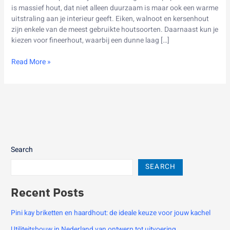
het
is massief hout, dat niet alleen duurzaam is maar ook een warme
perfecte
uitstraling aan je interieur geeft. Eiken, walnoot en kersenhout
dressoir
zijn enkele van de meest gebruikte houtsoorten. Daarnaast kun je
kiezen voor fineerhout, waarbij een dunne laag […]
Read More »
Search
SEARCH
Recent Posts
Pini kay briketten en haardhout: de ideale keuze voor jouw kachel
Utiliteitsbouw in Nederland van ontwerp tot uitvoering