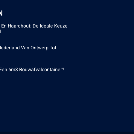
N
n En Haardhout: De Ideale Keuze
l
 Nederland Van Ontwerp Tot
 Een 6m3 Bouwafvalcontainer?