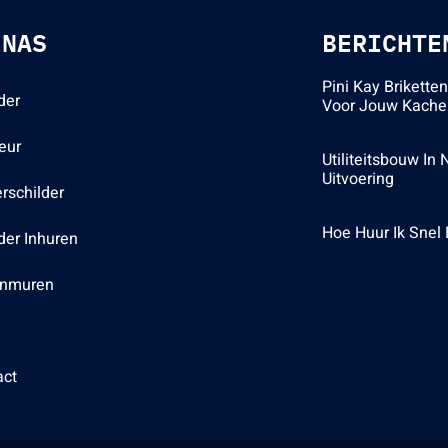
INAS
BERICHTE
Pini Kay Brikette
der
Voor Jouw Kache
ieur
Utiliteitsbouw In
Uitvoering
rschilder
Hoe Huur Ik Snel
der Inhuren
enmuren
act