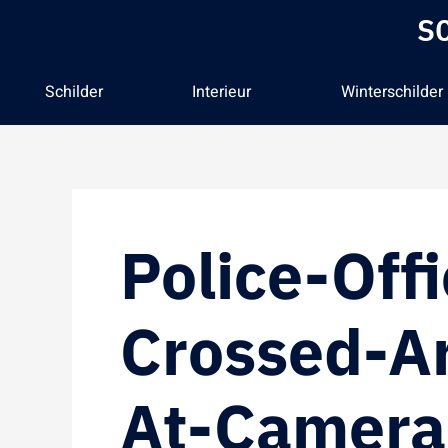
Skip
S
to
content
Schilder
Interieur
Winterschilder
Police-Off
Crossed-A
At-Camera