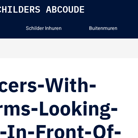
CHILDERS ABCOUDE
Schilder Inhuren
Buitenmuren
icers-With-
rms-Looking-
-In-Front-Of-