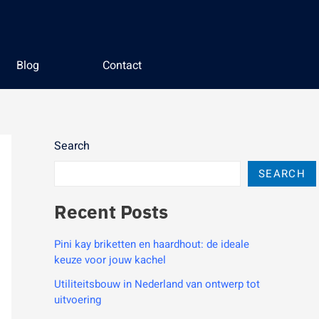
Blog
Contact
Search
SEARCH
Recent Posts
Pini kay briketten en haardhout: de ideale
keuze voor jouw kachel
Utiliteitsbouw in Nederland van ontwerp tot
uitvoering